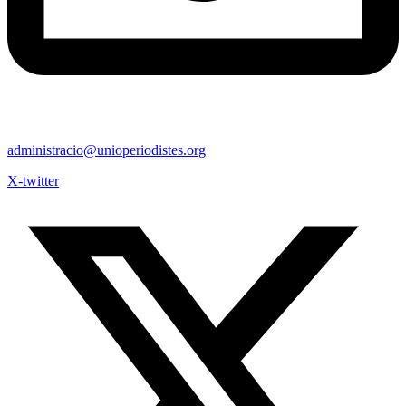
administracio@unioperiodistes.org
X-twitter