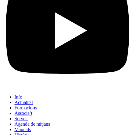
Info
Actualitat
Formacions
Associa’t
Serveis
Agenda de mitjans
Manuals
Història