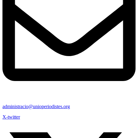
administracio@unioperiodistes.org
X-twitter