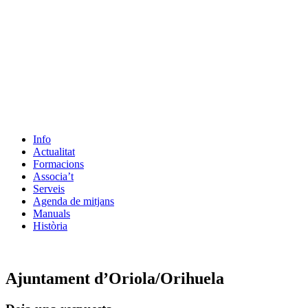
Info
Actualitat
Formacions
Associa’t
Serveis
Agenda de mitjans
Manuals
Història
ES
Ajuntament d’Oriola/Orihuela