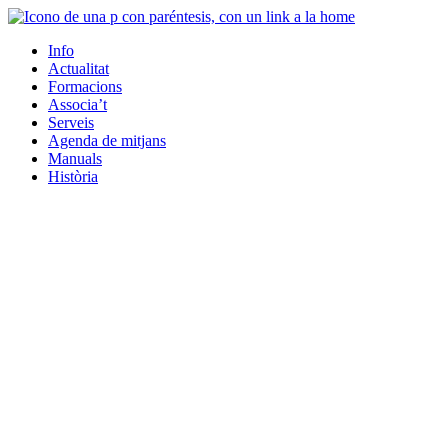
Info
Actualitat
Formacions
Associa’t
Serveis
Agenda de mitjans
Manuals
Història