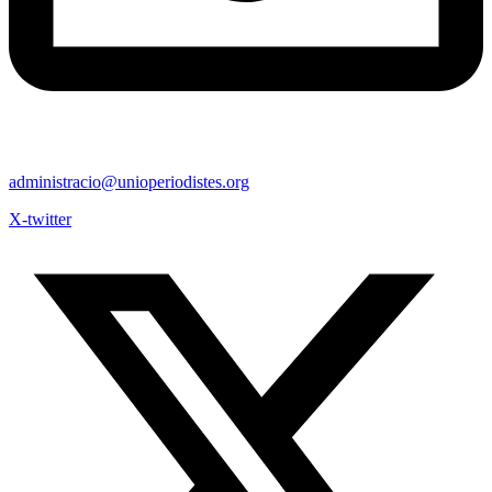
administracio@unioperiodistes.org
X-twitter