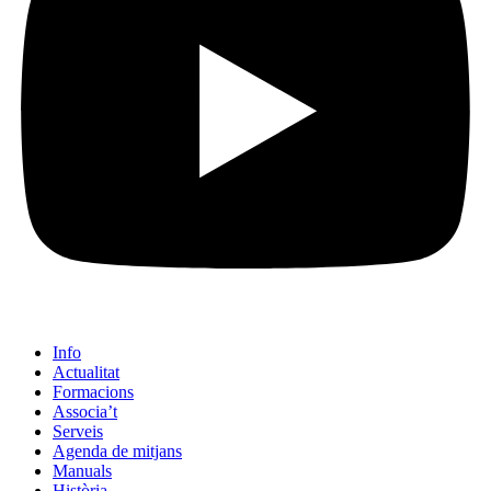
Info
Actualitat
Formacions
Associa’t
Serveis
Agenda de mitjans
Manuals
Història