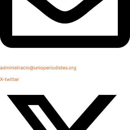
administracio@unioperiodistes.org
X-twitter