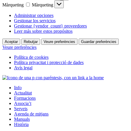
Màrqueting
Màrqueting
Administrar opciones
Gestionar los servicios
Gestionar {vendor_count} proveedores
Leer más sobre estos propósitos
Aceptar
Rebutjar
Veure preferències
Guardar preferències
Veure preferències
Política de cookies
Política privacitat i protecció de dades
Avís legal
Info
Actualitat
Formacions
Associa’t
Serveis
Agenda de mitjans
Manuals
Història