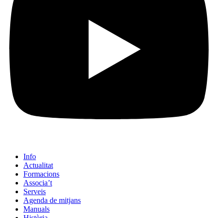
Info
Actualitat
Formacions
Associa’t
Serveis
Agenda de mitjans
Manuals
Història