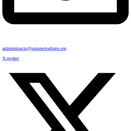
administracio@unioperiodistes.org
X-twitter